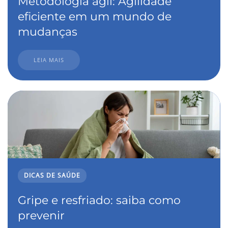
Metodologia ágil: Agilidade
eficiente em um mundo de
mudanças
LEIA MAIS
DICAS DE SAÚDE
Gripe e resfriado: saiba como
prevenir