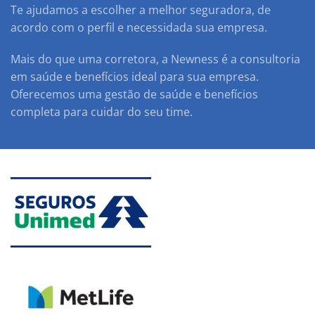
Te ajudamos a escolher a melhor seguradora, de
acordo com o perfil e necessidada sua empresa.
Mais do que uma corretora, a Newness é a consultoria
em saúde e benefícios ideal para sua empresa.
Oferecemos uma gestão de saúde e benefícios
completa para cuidar do seu time.