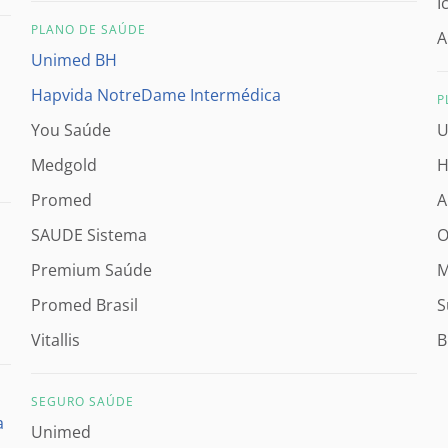
I
PLANO DE SAÚDE
A
Unimed BH
Hapvida NotreDame Intermédica
P
You Saúde
U
Medgold
H
Promed
A
SAUDE Sistema
O
Premium Saúde
M
Promed Brasil
S
Vitallis
B
SEGURO SAÚDE
a
Unimed