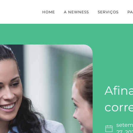
HOME
A NEWNESS
SERVIÇOS
PA
Afin
corr
setem
27, 20