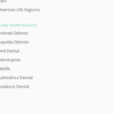
catu
merican Life Seguros
LANO ODONTOLÓGICO
nimed Odonto
apvida Odonto
mil Dental
dontoprev
etlife
ulAmérica Dental
radesco Dental