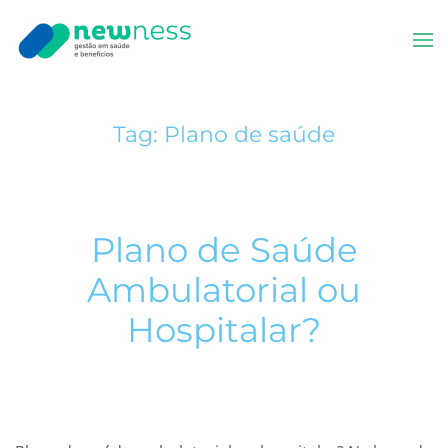
Skip to main content
Tag:
Plano de saúde
Plano de Saúde
Ambulatorial ou
Hospitalar?
ESCRITO POR
ADMIN
EM
OUTUBRO 2, 2023
. POSTADO EM
BLOG
.
DEIXE UM COMENTÁRIO